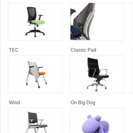
TEC
Classic Pad
Wind
On Big Dog