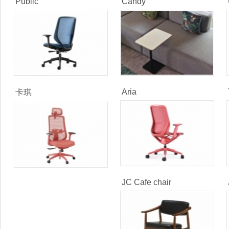
Public
Candy
Aria
卡琪
JC Cafe chair