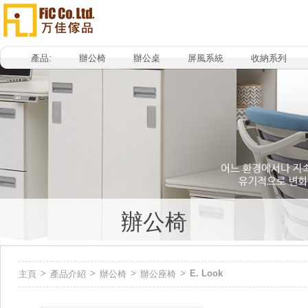
產品:
辦公椅
辦公桌
屏風系統
收納系列
辦公椅
>
>
>
>
E. Look
主頁
產品介紹
辦公椅
辦公座椅